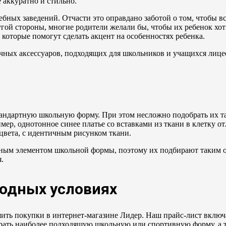
 аккуратно и стильно.
ных заведений. Отчасти это оправдано заботой о том, чтобы в
гой стороны, многие родители желали бы, чтобы их ребенок хот
, которые помогут сделать акцент на особенностях ребенка.
чных аксессуаров, подходящих для школьников и учащихся лице
тандартную школьную форму. При этом несложно подобрать их т
мер, однотонное синее платье со вставками из ткани в клетку о
цвета, с идентичным рисунком ткани.
льным элементом школьной формы, поэтому их подбирают таким 
.
одных условиях
ть покупки в интернет-магазине Лидер. Наш прайс-лист включа
ирать наиболее подходящую школьную или спортивную форму, а 