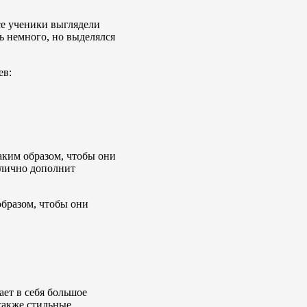
се ученики выглядели
ь немного, но выделялся
ев:
аким образом, чтобы они
тлично дополнит
образом, чтобы они
ет в себя большое
также стильные