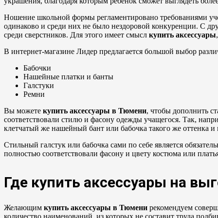
украшения, благодаря которым ребенок сможет выглядеть более
Ношение школьной формы регламентировано требованиями учеб
одинаково и среди них не было нездоровой конкуренции. С дру
среди сверстников. Для этого имеет смысл
купить аксессуары
В интернет-магазине Лидер предлагается большой выбор разли
Бабочки
Нашейные платки и банты
Галстуки
Ремни
Вы можете
купить аксессуары в Тюмени
, чтобы дополнить с
соответствовали стилю и фасону одежды учащегося. Так, напри
клетчатый же нашейный бант или бабочка такого же оттенка и 
Стильный галстук или бабочка сами по себе является обязате
полностью соответствовали фасону и цвету костюма или платья
Где
купить аксессуары
на выг
Желающим
купить аксессуары в Тюмени
рекомендуем соверши
количество наименований, из которых не составит труда подб