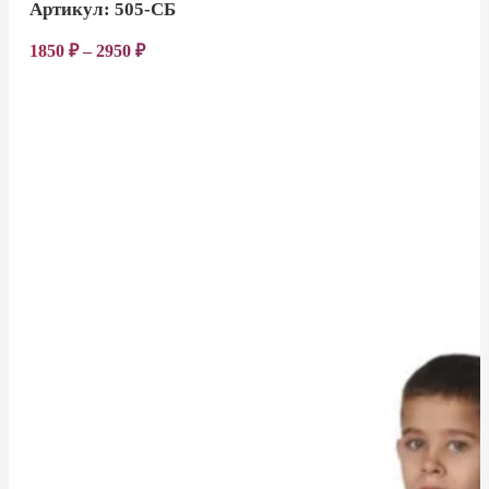
Артикул:
505-СБ
1850
₽
–
2950
₽